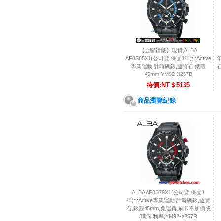
【金響鐘錶】現貨,ALBA
AF8S85X1(公司貨,保固1年):::Active
年
專業運動 計時碼錶,藍寶石,錶殼
石
45mm,YM92-X257B
特價:NT＄5135
商品瀏覽紀錄
ALBA AF8S79X1(公司貨,保固1
年):::Active專業運動 計時碼錶,藍寶
石,錶殼45mm,免運費,刷卡不加價或
3期零利率,YM92-X257R