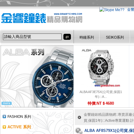
金
時鐘系列
SEIKO系列
ALBA AF3E75X(公司貨,保固1
年):::A...
特價:NT＄4680
金響鐘錶精品購物網::專賣原廠公司
FASHION 系列
貨,保固1年):::Active專業運
ACTIVE 系列
ALBA AF8S79X1(公司貨,