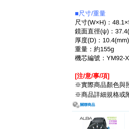
■
尺寸/重量
尺寸
(W×H)
：48.1
×
鏡面直徑
(ψ)
：37.4
厚度
(D)
：10.4
(mm)
重量：約155
g
機芯編號：YM92-X
[注/
意
/
事
/
項
]
※
實際商品顏色與
※
商品詳細規格或
關聯商品