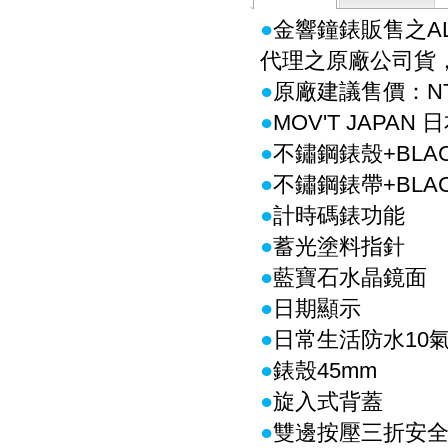
●
金響鐘錶販售之AL
代理之原廠公司貨
●
原廠建議售價：NT$
●
MOV'T JAPAN
●
不鏽鋼錶殼+BLAC
●
不鏽鋼錶帶+BLAC
●
計時碼錶功能
●
蓄光塗料指針
●
藍寶石水晶鏡面
●
日期顯示
●
日常生活防水10
●
錶殼45mm
●
旋入式背蓋
●
雙邊按壓三折安