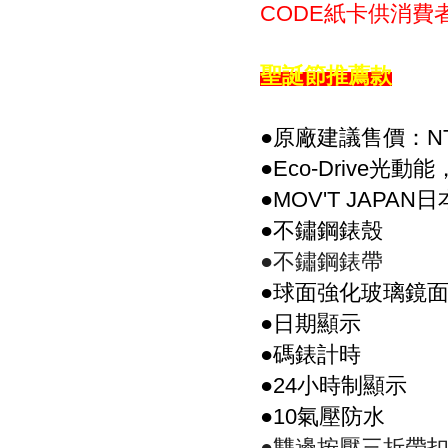
紙卡供消費
CODE
聖誕節推薦款
●原廠建議售價：NT$
●Eco-Drive
●MOV'T JAPAN
●不鏽鋼錶殼
●不鏽鋼錶帶
●球面強化玻璃鏡
●日期顯示
●碼錶計時
●24小時制顯示
●10氣壓防水
●雙邊按壓三折帶