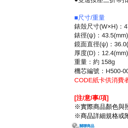
■尺寸/重量
錶殼尺寸(W×H)
：4
錶徑
(ψ)
：43.5
(mm)
鏡面直徑(ψ)
：36.0
厚度
(D)
：12.4
(mm)
重量：約 158
g
機芯編號：H500-0
紙卡供消費
CODE
[
注
/
意
/
事
/
項
]
※
實際商品顏色與
※
商品詳細規格或
關聯商品