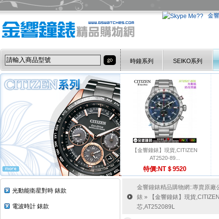
金
時鐘系列
SEIKO系列
【金響鐘錶】現貨,CITIZEN
AT2520-89...
特價:NT＄9520
金響鐘錶精品購物網::專賣原廠公司
光動能衛星對時 錶款
錶
» 【金響鐘錶】現貨,CITIZEN
電波時計 錶款
芯,AT252089L