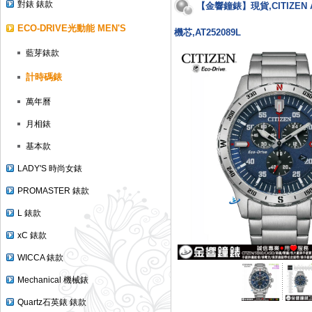
對錶 錶款
【金響鐘錶】現貨,CITIZEN A
ECO-DRIVE光動能 MEN'S
機芯,AT252089L
藍芽錶款
計時碼錶
萬年曆
月相錶
基本款
LADY'S 時尚女錶
PROMASTER 錶款
L 錶款
xC 錶款
WICCA 錶款
Mechanical 機械錶
Quartz石英錶 錶款