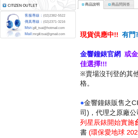
商品說明
商品問與答
CITIZEN OUTLET
客服專線：
(02)2382-5522
傳真專線：
(02)2371-3216
Msn:
gill_tsai@hotmail.com
現貨供應中
有門
!!
Mail:
mrgill.tsai@gmail.com
金響鐘錶官網
或金
佳選擇
!!!
※賣場沒刊登的其
格。
金響鐘錶販售之
●
C
司
，代理之原廠公
)
列星辰錶開始實施
書
環保愛地球
(
202