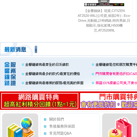
【金響鐘錶】現貨,CITIZEN
AT2520-89L(公司貨,保固2年):::Eco-
Drive,光動能,計時碼錶,時尚男錶,日
期顯示,強化玻璃,H500機
芯,AT252089L
關於我們
售後服務與保固
常見問題Q&A