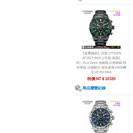
【金響鐘錶】現貨,CITIZEN
AT2527-80X(公司貨,保固2
年):::Eco-Drive,光動能,計時碼錶,時
尚男錶,日期顯示,強化玻璃,H500機
芯,AT252780X
特價:NT＄10320
商品瀏覽紀錄