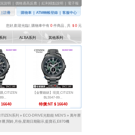
況說明
|
價格過高反應
|
紅利積點說明
|
電子報
入
|
註冊
購物車
|
ATM轉帳登錄
|
客服中心
您好,歡迎光臨!, 購物車中有
0
件商品 , 共
＄0
元
D系列
ALBA系列
其他系列
CITIZEN
【金響鐘錶】現貨,CITIZEN
89...
BL5547-89...
16640
特價:NT＄16640
CITIZEN系列
»
ECO-DRIVE光動能 MEN'S
»
萬年曆
動能,萬年曆,鬧鈴,月份,星期日期顯示,藍寶石,E870機