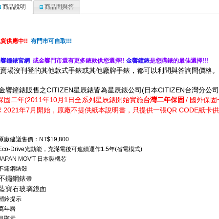
商品說明
商品問與答
現貨供應中
有門市可自取
!!
!!!
金響鐘錶官網
或金響門市還有更多錶款供您選擇
金響鐘錶
是您購錶的最佳選擇
!!
!!!
※賣場沒刊登的其他款式手錶或其他廠牌手錶，都可以利問與答詢問價格。
金響鐘錶販售之
星辰錶皆為星辰錶公司
日本
台灣分公司
CITIZEN
(
CITIZEN
保固二年
年
月
日全系列星辰錶開始實施
台灣二年保固
國外保固
(2011
10
1
/
球
年
月開始，原廠不提供紙本說明書，只提供一張
紙卡供
2021
7
QR CODE
原廠建議售價：NT$19,800
Eco-Drive光動能，充滿電後可連續運作1.5年(省電模式)
JAPAN MOV'T 日本製機芯
●不鏽鋼錶殼
●不鏽鋼錶
帶
●藍寶石玻璃鏡面
鬧鈴提示
萬年曆
月顯示