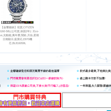
【金響鐘錶】現貨,CITIZEN
8160-58L(公司貨,保固2年):::Eco-
ive,光動能,萬年曆,鬧鈴,月份,星期
日期顯示,藍寶石,E870機
芯,BL816058L