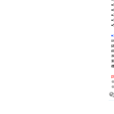
●
●
■
錶
錶
厚
重
機
[