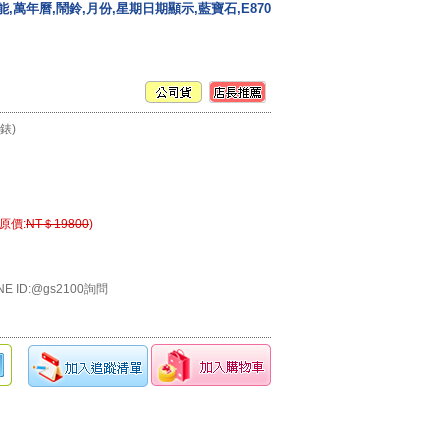
e,光動能,萬年曆,鬧鈴,月份,星期日期顯示,藍寶石,E870
辰錶)
(原價:
NT＄19800
)
E ID:@gs2100詢問