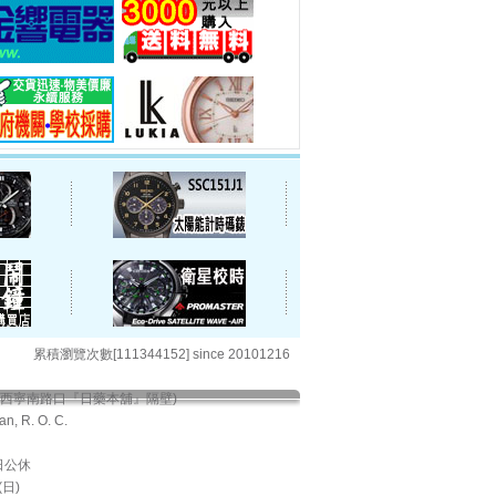
累積瀏覽次數[111344152] since 20101216
與西寧南路口『日藥本舖』隔壁)
an, R. O. C.
期日公休
日)