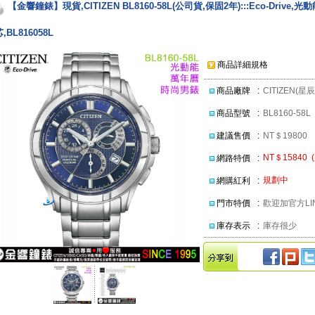
【金響鐘錶】現貨,CITIZEN BL8160-58L(公司貨,保固2年):::Eco-Driv
,BL816058L
商品詳細規格
商品廠牌
:
CITIZEN(星
商品型號
:
BL8160-58L
建議售價
:
NT＄19800
NT＄15840 
網路特價
:
規劃中
網購紅利
:
門市特價
:
歡迎加官方LIN
庫存表示
:
庫存很少