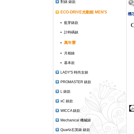
對錶 錶款
ECO-DRIVE光動能 MEN'S
機芯
藍芽錶款
計時碼錶
萬年曆
月相錶
基本款
LADY'S 時尚女錶
PROMASTER 錶款
L 錶款
xC 錶款
WICCA 錶款
Mechanical 機械錶
Quartz石英錶 錶款