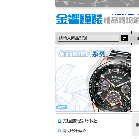
光動能衛星對時 錶款
電波時計 錶款