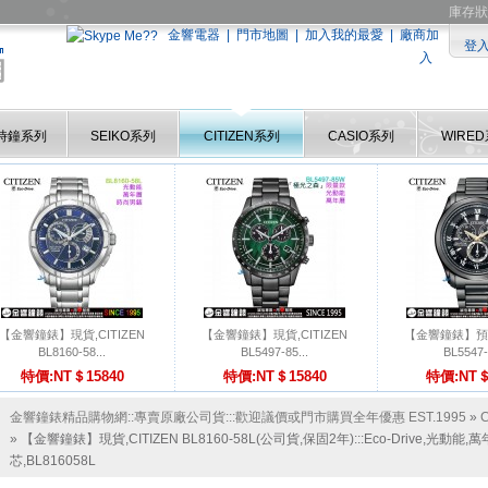
庫存狀
金響電器
|
門市地圖
|
加入我的最愛
|
廠商加
登
入
時鐘系列
SEIKO系列
CITIZEN系列
CASIO系列
WIRE
【金響鐘錶】現貨,CITIZEN
【金響鐘錶】現貨,CITIZEN
【金響鐘錶】預購,
BL8160-58...
BL5497-85...
BL5547-
特價:NT＄15840
特價:NT＄15840
特價:NT＄
金響鐘錶精品購物網::專賣原廠公司貨:::歡迎議價或門市購買全年優惠 EST.1995
»
» 【金響鐘錶】現貨,CITIZEN BL8160-58L(公司貨,保固2年):::Eco-Drive,光
芯,BL816058L