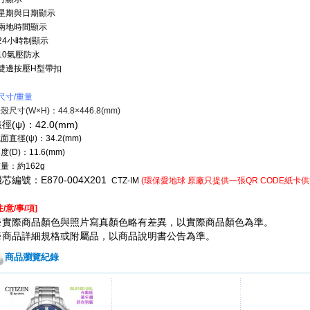
●星期與日期顯示
●兩地時間顯示
24小時制顯示
10氣壓防水
●雙邊按壓H型帶扣
尺寸/重量
殼尺寸(W
×
H)：44.8
×446.8
(mm)
徑(ψ)：42.0(mm)
鏡面直徑
(ψ)：34.2(mm)
度(D)：11.6(mm)
量：約162g
芯編號：E870-004X201
環保愛地球
原廠只提供一張
紙卡供
CTZ-IM
(
QR CODE
注/意/事/項
]
※實際商品顏色與照片寫真顏色略有差異，以實際商品顏色為準。
※商品詳細規格或附屬品，以商品說明書公告為準。
商品瀏覽紀錄