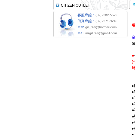
CITIZEN OUTLET
客服專線：
(02)2382-5522
傳真專線：
(02)2371-3216
Msn:
gill_tsai@hotmail.com
Mail:
mrgill.tsai@gmail.com
●
(
●
●
●
●
●
●