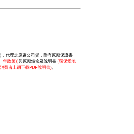
，代理之原廠公司貨，附有原廠保證書
)
一年政策
與原廠錶盒及說明書
環保愛地
))
(
消費者上網下載
說明書
。
PDF
)