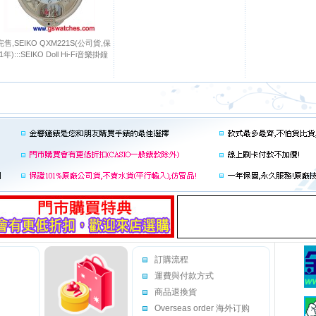
售,SEIKO QXM221S(公司貨,保
年):::SEIKO Doll Hi-Fi音樂掛鐘
訂購流程
運費與付款方式
商品退換貨
Overseas order 海外订购