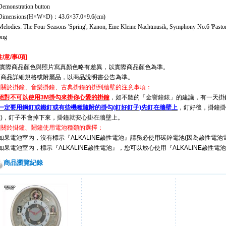
Demonstration button
Dimensions(H×W×D)：43.6×37.0×9.6(cm)
Melodies: The Four Seasons 'Spring', Kanon, Eine Kleine Nachtmusik, Symphony No.6 'Pastora
ong
注/意/事/項]
※實際商品顏色與照片寫真顏色略有差異，以實際商品顏色為準。
※商品詳細規格或附屬品，以商品說明書公告為準。
※關於掛鐘、音樂掛鐘、古典掛鐘的掛到牆壁的注意事項：
絕對不可以使用3M掛勾來掛你心愛的掛鐘
，如不聽的
「金響鐘錶」
的建議，有一天掛
一定要用鋼釘或鐵釘或有些機種隨附的掛勾(釘好釘子)先釘在牆壁上
，釘好後，掛鐘掛
靠)，釘子不會掉下來，掛鐘就安心掛在牆壁上。
※關於掛鐘、鬧鐘使用電池種類的選擇：
如果電池室內，沒有標示『ALKALINE鹼性電池』請務必使用碳鋅電池(因為鹼性電
如果電池室內，標示『ALKALINE鹼性電池』，您可以放心使用『ALKALINE鹼性電
商品瀏覽紀錄