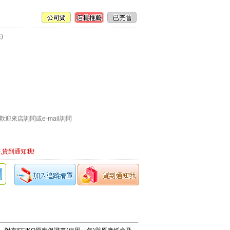
)
迎來店詢問或e-mail詢問
,貨到通知我!