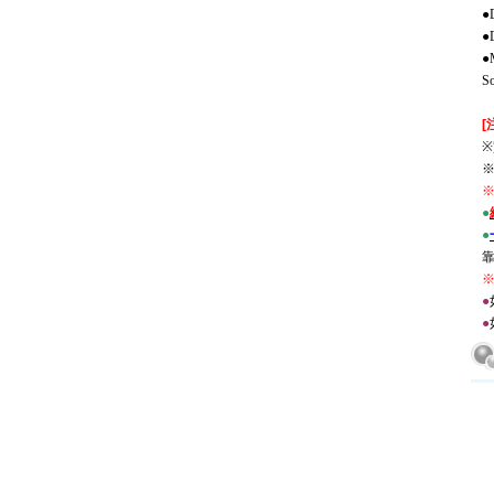
●
●
●
S
[
●
●
●
●