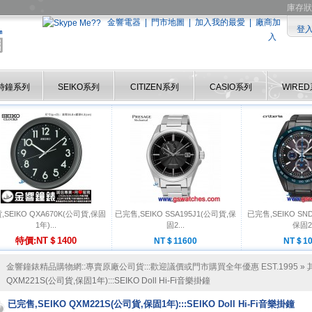
庫存狀
金響電器
|
門市地圖
|
加入我的最愛
|
廠商加
登
入
時鐘系列
SEIKO系列
CITIZEN系列
CASIO系列
WIRE
,SEIKO QXA670K(公司貨,保固
已完售,SEIKO SSA195J1(公司貨,保
已完售,SEIKO SN
1年)...
固2...
保固2.
特價:NT＄1400
NT＄11600
NT＄10
金響鐘錶精品購物網::專賣原廠公司貨:::歡迎議價或門市購買全年優惠 EST.1995
»
QXM221S(公司貨,保固1年):::SEIKO Doll Hi-Fi音樂掛鐘
已完售,SEIKO QXM221S(公司貨,保固1年):::SEIKO Doll Hi-Fi音樂掛鐘