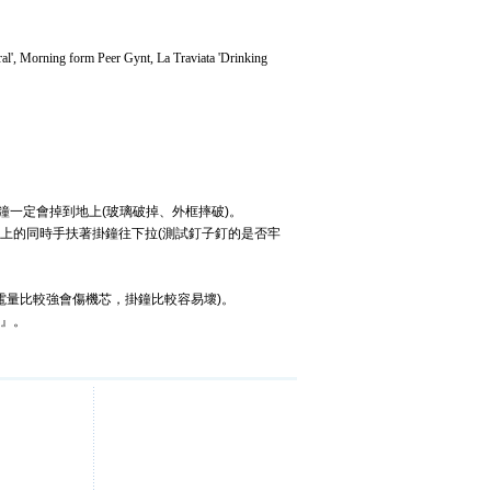
l', Morning form Peer Gynt, La Traviata 'Drinking
鐘一定會掉到地上(玻璃破掉、外框摔破)。
上的同時手扶著掛鐘往下拉(測試釘子釘的是否牢
池電量比較強會傷機芯，掛鐘比較容易壞)。
池』。