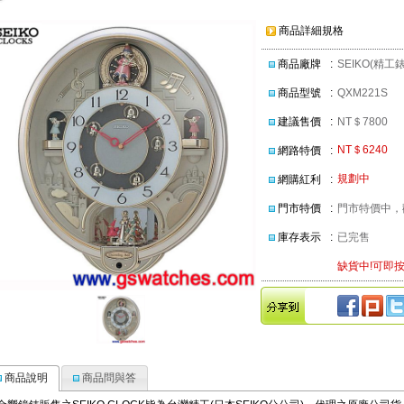
商品詳細規格
商品廠牌
:
SEIKO(精工錶
商品型號
:
QXM221S
建議售價
:
NT＄7800
NT＄6240
網路特價
:
規劃中
網購紅利
:
門市特價
:
門市特價中，歡
庫存表示
:
已完售
缺貨中!可即按
商品說明
商品問與答