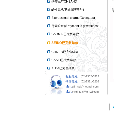
錶帶WATCHBAND
鹼性電池(防止漏液設計)
Express mail charge(Overseas)
付款給金響Payment to gswatches
GARMIN已完售錶款
SEIKO已完售錶款
CITIZEN已完售錶款
CASIO已完售錶款
ALBA已完售錶款
客服專線：
(02)2382-5522
傳真專線：
(02)2371-3216
Msn:
gill_tsai@hotmail.com
Mail:
mrgill.tsai@gmail.com