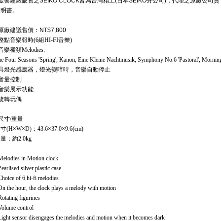
金響鐘錶販售之SEIKO CLOCK皆為台灣精工(日本SEIKO分公司)，代理之原廠公司
說明書。
原廠建議售價：NT$7,800
整點音樂報時(6組HI-FI音樂)
音樂種類Melodies:
e Four Seasons 'Spring', Kanon, Eine Kleine Nachtmusik, Symphony No.6 'Pastoral', Morning
具燈光感應器，燈光變暗時，音樂自動停止
音量控制
音樂展示功能
旋轉玩偶
尺寸/重量
寸(H×W×D)：43.6×37.0×9.6(cm)
量：約2.0kg
Melodies in Motion clock
Pearlised silver plastic case
Choice of 6 hi-fi melodies
On the hour, the clock plays a melody with motion
Rotating figurines
Volume control
Light sensor disengages the melodies and motion when it becomes dark