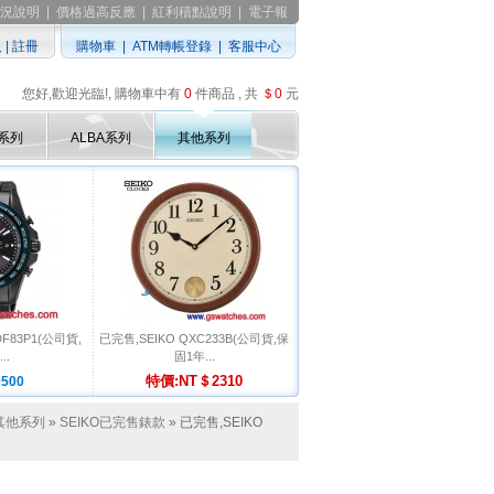
況說明
|
價格過高反應
|
紅利積點說明
|
電子報
入
|
註冊
購物車
|
ATM轉帳登錄
|
客服中心
您好,歡迎光臨!, 購物車中有
0
件商品 , 共
＄0
元
D系列
ALBA系列
其他系列
DF83P1(公司貨,
已完售,SEIKO QXC233B(公司貨,保
..
固1年...
特價:NT＄2310
500
其他系列
»
SEIKO已完售錶款
» 已完售,SEIKO