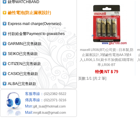
錶帶WATCHBAND
鹼性電池(防止漏液設計)
Express mail charge(Overseas)
付款給金響Payment to gswatches
GARMIN已完售錶款
maxell LR06(BT)公司貨:::日本製,防
m
SEIKO已完售錶款
止漏液設計,3號鹼性電池AA 3號4
入,LR06,1.5V,刷卡不加價或3期零利
入
CITIZEN已完售錶款
率,LR06-BT
特價:NT＄79
CASIO已完售錶款
頁數:1/1 [共:2 筆]
ALBA已完售錶款
客服專線：
(02)2382-5522
傳真專線：
(02)2371-3216
Msn:
gill_tsai@hotmail.com
Mail:
mrgill.tsai@gmail.com