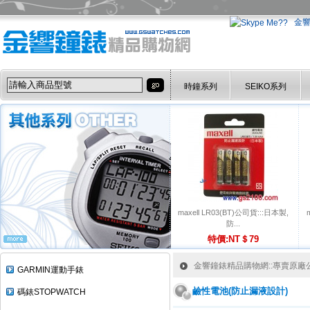
金
時鐘系列
SEIKO系列
maxell LR03(BT)公司貨:::日本製,
防...
特價:NT＄79
金響鐘錶精品購物網::專賣原廠公司
GARMIN運動手錶
鹼性電池(防止漏液設計)
碼錶STOPWATCH