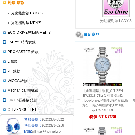
對錶 錶款
光動能對錶 LADY'S
光動能對錶 LADY'S
光動能對錶 MEN'S
ECO-DRIVE光動能 MEN'S
最新商品
LADY'S 時尚女錶
PROMASTER 錶款
L 錶款
xC 錶款
WICCA 錶款
Mechanical 機械錶
【金響鐘錶】現貨,CITIZEN
EW2318-73L(公司貨,保固2
Quartz石英錶 錶款
年):::Eco-Drive,光動能,時尚女錶,藍
年
寶石,日期,5氣壓防水,E011機
CITIZEN OUTLET
芯,EW231873L
特價:NT＄7630
客服專線：
(02)2382-5522
傳真專線：
(02)2371-3216
Msn:
gill_tsai@hotmail.com